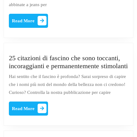
abbinate a jeans per
Read
Read More
More
25 citazioni di fascino che sono toccanti,
25
incoraggianti e permanentemente stimolanti
cit
Hai sentito che il fascino è profonda? Sarai sorpreso di capire
di
che i nomi più noti del mondo della bellezza non ci credono!
fas
Curioso? Controlla la nostra pubblicazione per capire
che
so
Read
Read More
toc
More
inc
e