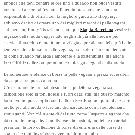
implica che devi contare le ore fino a quando non puoi vestirti
mentre sei ancora all’evento. Tenendo presente che la nostra
responsabilità di offrirti con la migliore guida allo shopping,
abbiamo deciso di creare uno dei migliori marchi di pelle vegani
sul mercato, Romy Tisa. Conosciuto per
Maglia Barcelona
vestire le
ragazze della moda dappertutto negli stili più alla moda e più
estetici, il marchio è una fonte privilegiata per alcune delle più belle
tendenze delle borse in pelle vegana, non solo c’è meno elemento
di colpa quando riguarda l’ambiente e la sostenibilità, ma anche
loro Offri le collezioni premium con design eleganti e alla moda.
Le numerose tendenze di borsa in pelle vegana a prezzi accessibili
da acquistare questo autunno
C’è sicuramente un malinteso che la pelletteria vegana sia
disponibile solo in toni noiosi e fuori dagli stili, ma questo marchio
ha smentito questa opinione. La linea Eco-Bag non potrebbe essere
molto più alla moda o fare una dichiarazione con i suoi elementi
stravaganti. Non c’è niente di del tutto come l’aspetto elegante che
dà sopra le tue spalle. Con diverse dimensioni, modelli e materiali
premium, la loro collezione di borse diventa una delle borse da
sogno che tutti dovrebbero avere nel loro armadio.