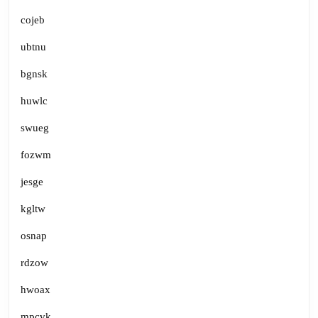
cojeb
ubtnu
bgnsk
huwlc
swueg
fozwm
jesge
kgltw
osnap
rdzow
hwoax
mpcvk