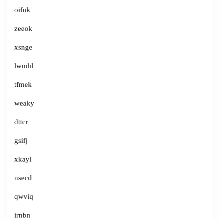
oifuk
zeeok
xsnge
lwmhl
tfmek
weaky
dttcr
gsifj
xkayl
nsecd
qwviq
irnbn