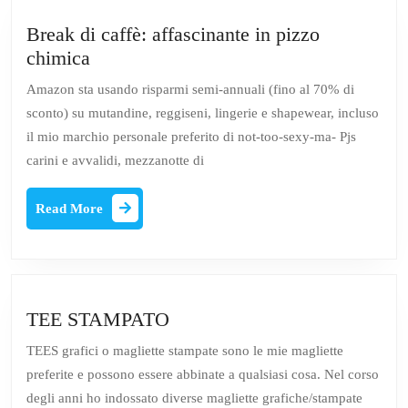
Break di caffè: affascinante in pizzo
Break
chimica
di
Amazon sta usando risparmi semi-annuali (fino al 70% di
caffè:
sconto) su mutandine, reggiseni, lingerie e shapewear, incluso
affascinante
il mio marchio personale preferito di not-too-sexy-ma- Pjs
in
carini e avvalidi, mezzanotte di
pizzo
chimica
Read
Read More
More
TEE
TEE STAMPATO
STAMPATO
TEES grafici o magliette stampate sono le mie magliette
preferite e possono essere abbinate a qualsiasi cosa. Nel corso
degli anni ho indossato diverse magliette grafiche/stampate