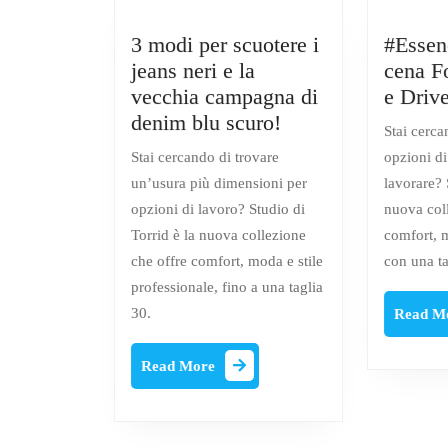
3 modi per scuotere i
#Essen
jeans neri e la
cena F
vecchia campagna di
e Driv
3
denim blu scuro!
Stai cerca
modi
Stai cercando di trovare
opzioni di
per
un’usura più dimensioni per
lavorare? 
scuotere
opzioni di lavoro? Studio di
nuova col
i
Torrid è la nuova collezione
comfort, m
jeans
che offre comfort, moda e stile
con una ta
neri
professionale, fino a una taglia
e
30.
Read M
la
vecchia
Read
Read More
campagna
More
di
denim