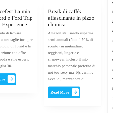
cefest La mia
Break di caffè:
ord e Ford Trip
affascinante in pizzo
#Essencefest
Break
e Experience
chimica
La
di
ndo di trovare
Amazon sta usando risparmi
mia
caffè:
 usura taglie forti per
semi-annuali (fino al 70% di
cena
affascinante
Studio di Torrid è la
sconto) su mutandine,
Ford
in
lezione che offre
reggiseni, lingerie e
e
pizzo
oda e stile esperto,
shapewear, incluso il mio
Ford
chimica
glia 30.
marchio personale preferito di
Trip
not-too-sexy-ma- Pjs carini e
e
Read
avvalidi, mezzanotte di
ore
Drive
More
Experience
Read
Read More
More