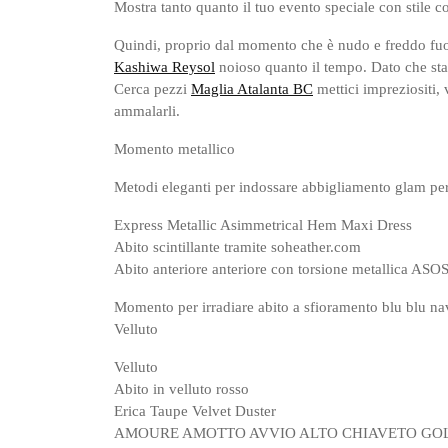
Mostra tanto quanto il tuo evento speciale con stile c
Quindi, proprio dal momento che è nudo e freddo fuor
Kashiwa Reysol
noioso quanto il tempo. Dato che stai 
Cerca pezzi
Maglia Atalanta BC
mettici impreziositi, 
ammalarli.
Momento metallico
Metodi eleganti per indossare abbigliamento glam per
Express Metallic Asimmetrical Hem Maxi Dress
Abito scintillante tramite soheather.com
Abito anteriore anteriore con torsione metallica ASOS
Momento per irradiare abito a sfioramento blu blu n
Velluto
Velluto
Abito in velluto rosso
Erica Taupe Velvet Duster
AMOURE AMOTTO AVVIO ALTO CHIAVETO GO