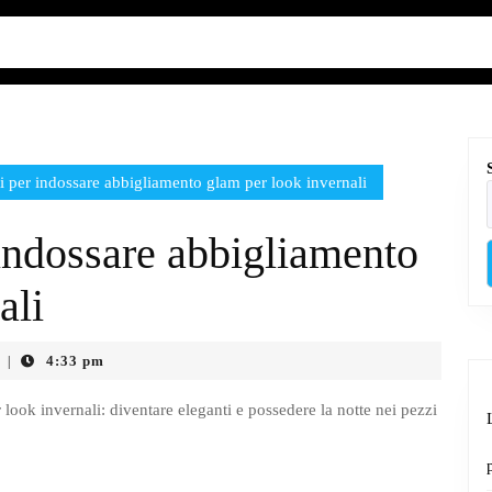
 per indossare abbigliamento glam per look invernali
indossare abbigliamento
ali
4:33 pm
|
look invernali: diventare eleganti e possedere la notte nei pezzi