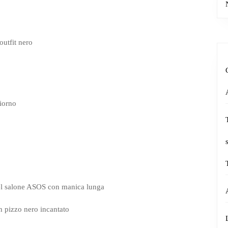
outfit nero
giorno
 del salone ASOS con manica lunga
 pizzo nero incantato