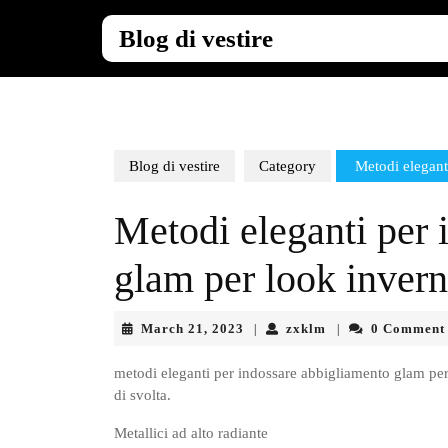
Skip
to
Blog di vestire
content
Skip
to
content
Blog di vestire
Category
Metodi eleganti
Metodi eleganti per 
glam per look invern
March
zxklm
March 21, 2023
zxklm
0 Comment
|
|
21,
2023
metodi eleganti per indossare abbigliamento glam per 
di svolta.
Metallici ad alto radiante