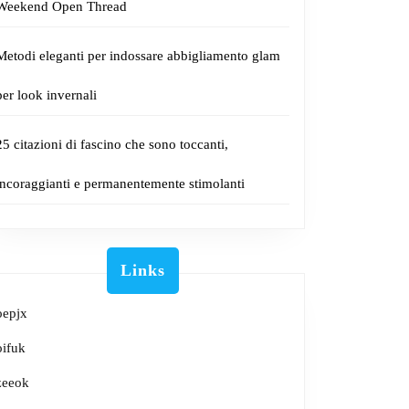
Weekend Open Thread
Metodi eleganti per indossare abbigliamento glam
per look invernali
25 citazioni di fascino che sono toccanti,
incoraggianti e permanentemente stimolanti
Links
oepjx
oifuk
zeeok