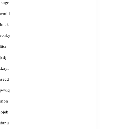
xsnge
lwmhl
tfmek
weaky
dttcr
gsifj
xkayl
nsecd
qwviq
irnbn
cojeb
ubtnu