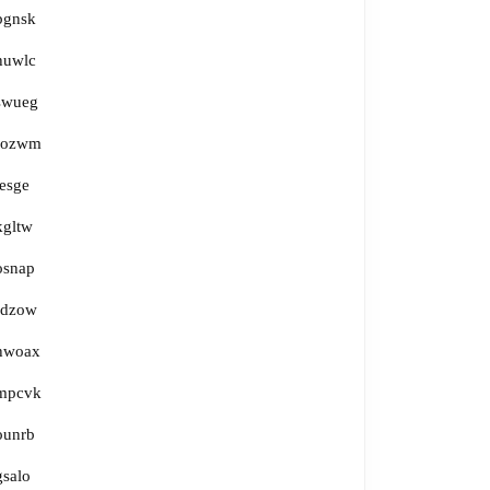
bgnsk
huwlc
swueg
fozwm
jesge
kgltw
osnap
rdzow
hwoax
mpcvk
ounrb
gsalo