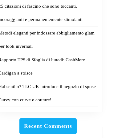
25 citazioni di fascino che sono toccanti,
incoraggianti e permanentemente stimolanti
Metodi eleganti per indossare abbigliamento glam
per look invernali
Rapporto TPS di Sfoglia di lunedì: CashMere
Cardigan a strisce
Hai sentito? TLC UK introduce il negozio di spose
Curvy con curve e couture!
Recent Comments