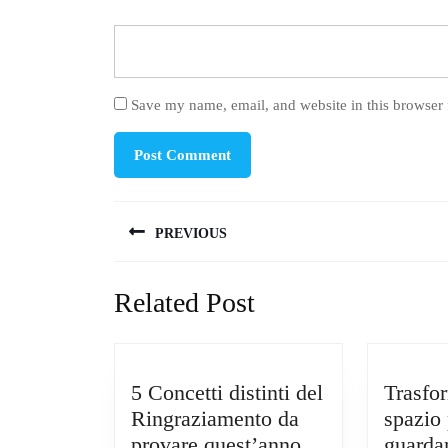
Save my name, email, and website in this browser 
Post
PREVIOUS
navigation
Previous
Related Post
post:
5 Concetti distinti del
Trasfor
Ringraziamento da
spazio 
5
provare quest’anno
guarda