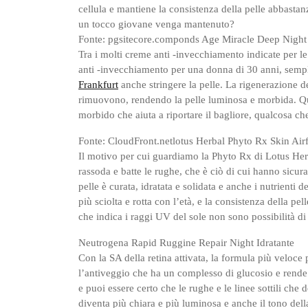
cellula e mantiene la consistenza della pelle abbasta
un tocco giovane venga mantenuto?
Fonte: pgsitecore.componds Age Miracle Deep Night
Tra i molti creme anti -invecchiamento indicate per
anti -invecchiamento per una donna di 30 anni, sempl
Frankfurt
anche stringere la pelle. La rigenerazione del
rimuovono, rendendo la pelle luminosa e morbida. Qu
morbido che aiuta a riportare il bagliore, qualcosa ch
Fonte: CloudFront.netlotus Herbal Phyto Rx Skin Air
Il motivo per cui guardiamo la Phyto Rx di Lotus He
rassoda e batte le rughe, che è ciò di cui hanno sicu
pelle è curata, idratata e solidata e anche i nutrienti 
più sciolta e rotta con l’età, e la consistenza della p
che indica i raggi UV del sole non sono possibilità di 
Neutrogena Rapid Ruggine Repair Night Idratante
Con la SA della retina attivata, la formula più veloce
l’antiveggio che ha un complesso di glucosio e rende l
e puoi essere certo che le rughe e le linee sottili che
diventa più chiara e più luminosa e anche il tono dell