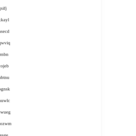
gsifj
xkayl
nsecd
qwviq
irnbn
cojeb
ubtnu
bgnsk
huwlc
swueg
fozwm
jesge