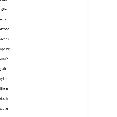
kgltw
osnap
rdzow
hwoax
mpcvk
ounrb
gsalo
hylsr
djbxo
bioeh
uzbru