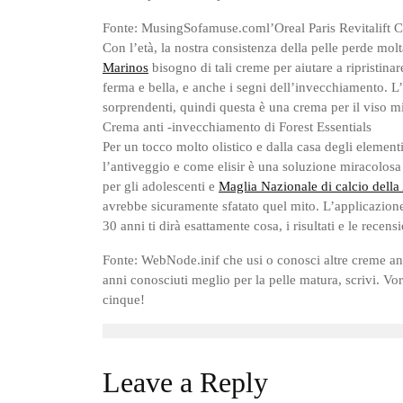
Fonte: MusingSofamuse.coml’Oreal Paris Revitalift 
Con l’età, la nostra consistenza della pelle perde mol
Marinos
bisogno di tali creme per aiutare a ripristinare
ferma e bella, e anche i segni dell’invecchiamento. L’
sorprendenti, quindi questa è una crema per il viso mi
Crema anti -invecchiamento di Forest Essentials
Per un tocco molto olistico e dalla casa degli elementi
l’antiveggio e come elisir è una soluzione miracolosa p
per gli adolescenti e
Maglia Nazionale di calcio della 
avrebbe sicuramente sfatato quel mito. L’applicazion
30 anni ti dirà esattamente cosa, i risultati e le recens
Fonte: WebNode.inif che usi o conosci altre creme an
anni conosciuti meglio per la pelle matura, scrivi. Vo
cinque!
Leave a Reply