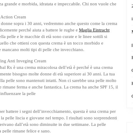
nza grande e morbida, idratata e impeccabile. Chi non vuole che
 Action Cream
 le donne sopra i 30 anni, vedremmo anche questo come la crema
icemente perché aiuta a battere le rughe e
Maglia Eintracht
la pelle e le macchie di età sono curate e le linee sottili si
ello che ottieni con questa crema è un tocco morbido e
e mancano molti tipi di pelle che invecchiano.
fing Anti Inveging Cream
rbal Rx è una crema miracolosa dell’età è perché è una crema
ramente bisogno molte donne di età superiore ai 30 anni. La tua
della pelle sono mantenuti intatti. Non ci sarebbe una pelle molto
elle rimane ferma e anche fantastica. La crema ha anche SPF 15, il
influenzare la pelle
 per battere i segni dell’invecchiamento, questa è una crema per
a pelle liscia e giovane nel tempo. I risultati sono sorprendenti
 derivano dall’età sono diminuite in due settimane. La pelle
a pelle rimane felice e sano.