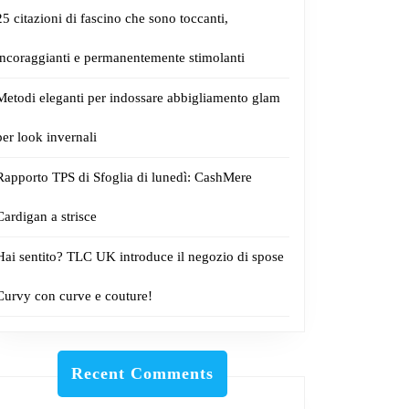
25 citazioni di fascino che sono toccanti,
incoraggianti e permanentemente stimolanti
Metodi eleganti per indossare abbigliamento glam
per look invernali
Rapporto TPS di Sfoglia di lunedì: CashMere
Cardigan a strisce
Hai sentito? TLC UK introduce il negozio di spose
Curvy con curve e couture!
Recent Comments