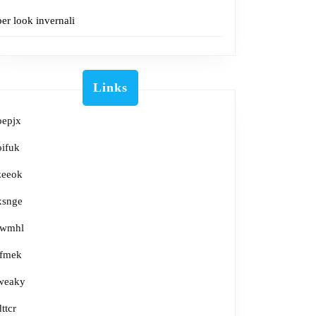
per look invernali
Links
oepjx
oifuk
zeeok
xsnge
lwmhl
tfmek
weaky
dttcr