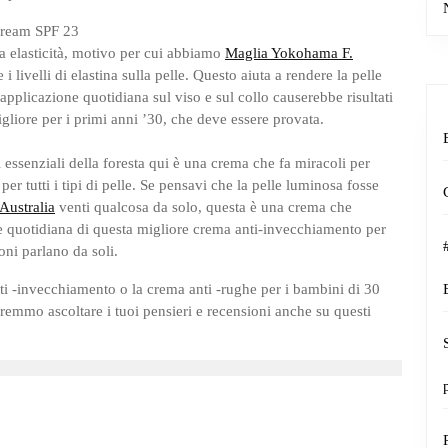
Cream SPF 23
ta elasticità, motivo per cui abbiamo
Maglia Yokohama F.
 i livelli di elastina sulla pelle. Questo aiuta a rendere la pelle
applicazione quotidiana sul viso e sul collo causerebbe risultati
gliore per i primi anni ’30, che deve essere provata.
 essenziali della foresta qui è una crema che fa miracoli per
er tutti i tipi di pelle. Se pensavi che la pelle luminosa fosse
Australia
venti qualcosa da solo, questa è una crema che
e quotidiana di questa migliore crema anti-invecchiamento per
ioni parlano da soli.
ti -invecchiamento o la crema anti -rughe per i bambini di 30
rremmo ascoltare i tuoi pensieri e recensioni anche su questi