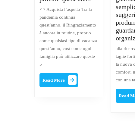
Concetti
sempli
< > Acquista l’aspetto Tra la
distinti
sugger
pandemia continua
del
produr
quest’anno, il Ringraziamento
Ringraziamento
guarda
è ancora in routine, proprio
da
organi
come qualsiasi tipo di vacanza
provare
quest’anno, così come ogni
alla ricer
quest’anno
famiglia può utilizzare queste
taglie fort
5
la nuova c
comfort, m
Read
con una ta
Read More
More
Read M