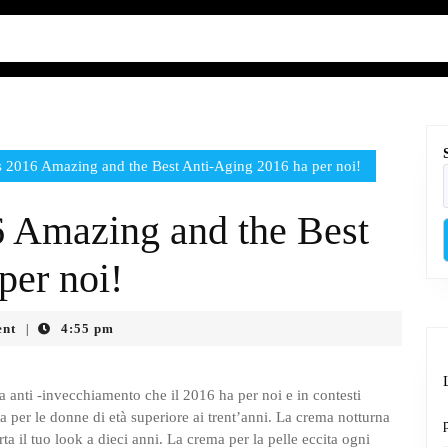
2016 Amazing and the Best Anti-Aging 2016 ha per noi!
 Amazing and the Best
per noi!
nt
4:55 pm
|
 anti -invecchiamento che il 2016 ha per noi e in contesti
a per le donne di età superiore ai trent’anni. La crema notturna
 il tuo look a dieci anni. La crema per la pelle eccita ogni