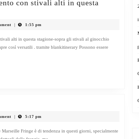
livello
to con stivali alti in questa
con
il
mment
1:55 pm
|
nostro
TCFcruise
ali alti in questa stagione-sopra gli stivali al ginocchio
e così versatili . tramite blankitinerary Possono essere
inaugurale!
end
mment
5:17 pm
|
d
Marseille Fringe è di tendenza in questi giorni, specialmente