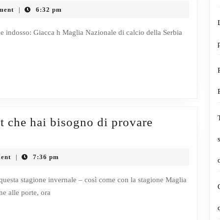
ment
6:32 pm
|
e indosso: Giacca h Maglia Nazionale di calcio della Serbia
it che hai bisogno di provare
cetti
ent
7:36 pm
|
le
ice
e questa stagione invernale – così come con la stagione Maglia
e alle porte, ora
fit
e