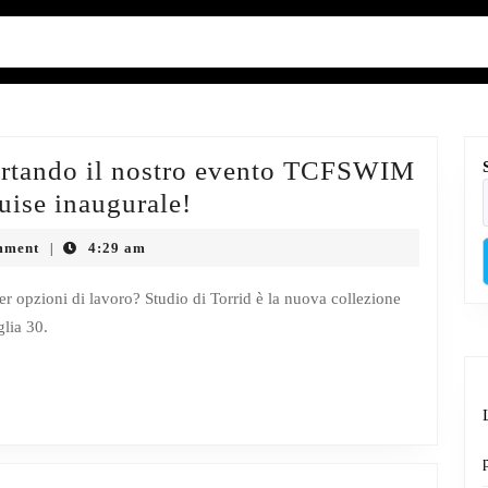
portando il nostro evento TCFSWIM
Fantastica
ruise inaugurale!
notizia:
mment
4:29 am
|
stiamo
portando
er opzioni di lavoro? Studio di Torrid è la nuova collezione
glia 30.
il
nostro
evento
TCFSWIM
a