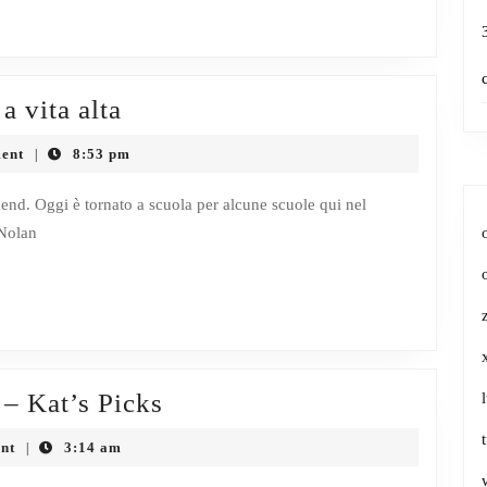
sogno
vare
Come
a vita alta
sta
indossare
ent
8:53 pm
|
gione
il
ernale
pantalone
end. Oggi è tornato a scuola per alcune scuole qui nel
 Nolan
a
vita
alta
Nordstrom
– Kat’s Picks
Anniversary
nt
3:14 am
|
Sale