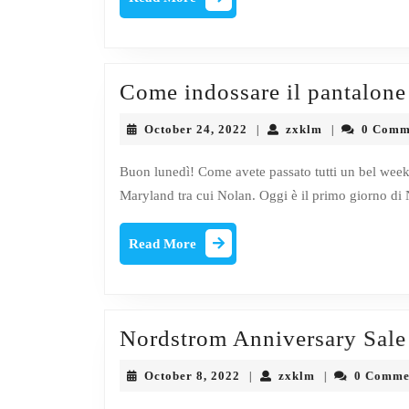
hai
More
bi
di
pro
Come indossare il pantalone 
que
October
zxklm
October 24, 2022
zxklm
0 Comm
|
|
sta
24,
2022
inv
Buon lunedì! Come avete passato tutti un bel week
Maryland tra cui Nolan. Oggi è il primo giorno di
Read
Read More
More
Nordstrom Anniversary Sale 
October
zxklm
October 8, 2022
zxklm
0 Comme
|
|
8,