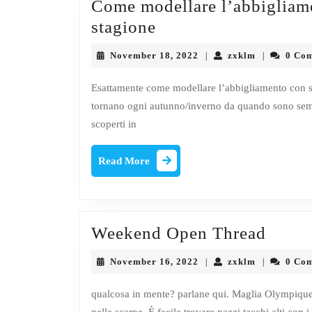
Come modellare l’abbigliamen
Come
stagione
modellare
November
zxklm
November 18, 2022
zxklm
0 Co
|
|
l’abbigliamento
18,
2022
con
Esattamente come modellare l’abbigliamento con stiv
tornano ogni autunno/inverno da quando sono sempr
stivali
scoperti in
alti
in
Read
Read More
questa
More
stagione
Week
Weekend Open Thread
Open
November
zxklm
November 16, 2022
zxklm
0 Co
|
|
Threa
16,
2022
qualcosa in mente? parlane qui. Maglia Olympique 