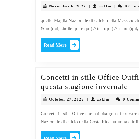
Elegant
November
zxklm
November 6, 2022
zxklm
0 Com
|
|
6,
2022
quello Maglia Nazionale di calcio della Messico ch
& m (qui, simile qui e qui) // tee (qui) // jeans (qui,
Read
Read More
More
Concetti in stile Office Outf
Con
questa stagione invernale
in
October
zxklm
October 27, 2022
zxklm
0 Comm
|
|
sti
27,
2022
Off
Concetti in stile Office che hai bisogno di provar
Nazionale di calcio della Costa Rica autunnale infin
Out
ch
Read
Read More