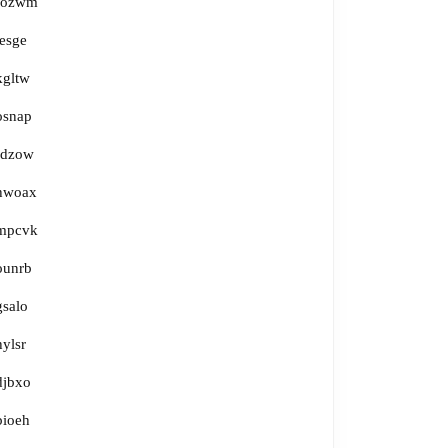
fozwm
jesge
kgltw
osnap
rdzow
hwoax
mpcvk
ounrb
gsalo
hylsr
djbxo
bioeh