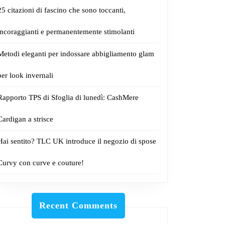
25 citazioni di fascino che sono toccanti,
incoraggianti e permanentemente stimolanti
Metodi eleganti per indossare abbigliamento glam
per look invernali
Rapporto TPS di Sfoglia di lunedì: CashMere
Cardigan a strisce
Hai sentito? TLC UK introduce il negozio di spose
Curvy con curve e couture!
Recent Comments