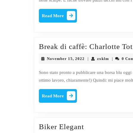
nelle scarpe. È facile trovare pazzi tacchi alti con i
Read
Read More
More
Break di caffè: Charlotte To
November
zxklm
November 15, 2022
zxklm
0 Co
|
|
15,
2022
Sono stato pronto a pubblicare una borsa blu oggi 
ottimo lavoro, chiaramente!) Quindi: mi piace mol
Read
Read More
More
Biker
Biker Elegant