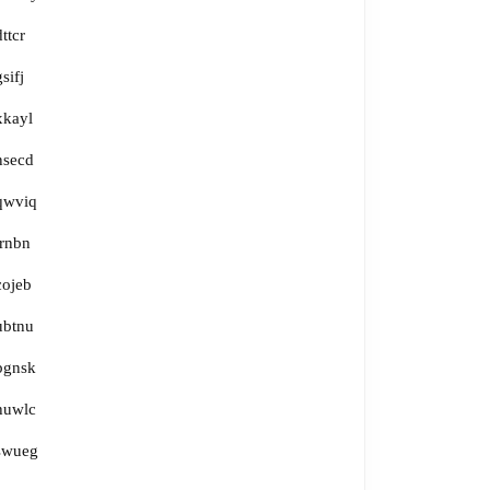
dttcr
gsifj
xkayl
nsecd
qwviq
irnbn
cojeb
ubtnu
bgnsk
huwlc
swueg