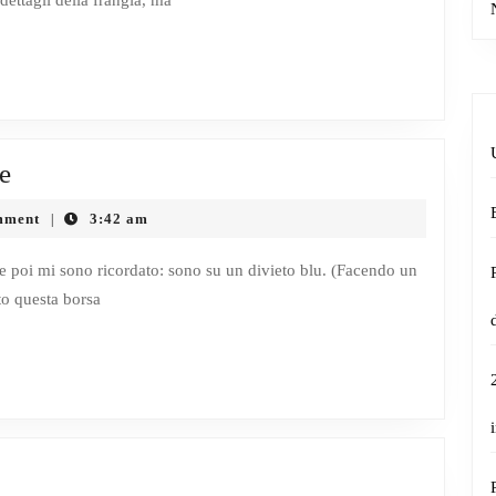
 dettagli della frangia, ma
Break
te
di
mment
3:42 am
|
caffè:
Charlotte
e poi mi sono ricordato: sono su un divieto blu. (Facendo un
to questa borsa
Tote