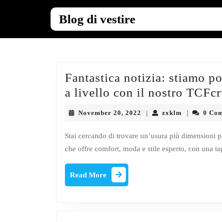
Skip
to
Blog di vestire
content
Skip
to
content
Fantastica notizia: stiamo 
a livello con il nostro TCFc
November
zxklm
November 20, 2022
zxklm
0 Co
|
|
20,
2022
Stai cercando di trovare un’usura più dimensioni p
che offre comfort, moda e stile esperto, con una ta
Read
Read More
More