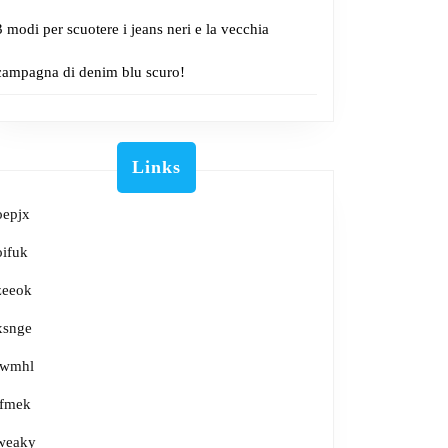
3 modi per scuotere i jeans neri e la vecchia
campagna di denim blu scuro!
Links
oepjx
oifuk
zeeok
xsnge
lwmhl
tfmek
weaky