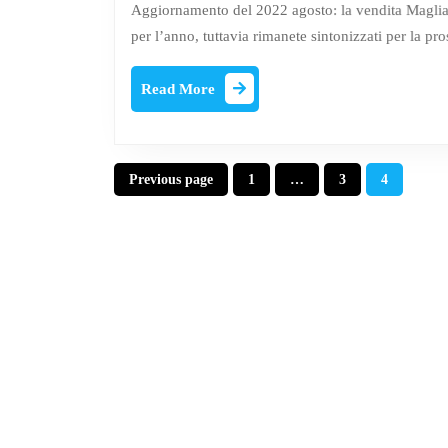
2022
Aggiornamento del 2022 agosto: la vendita Magli
per l’anno, tuttavia rimanete sintonizzati per la p
Read
Read More
More
Posts
Previous page
1
…
3
4
Page
Page
Page
navigation