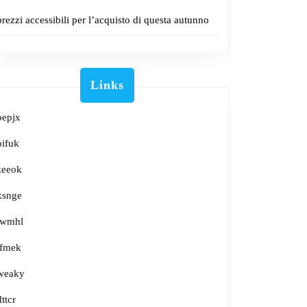
prezzi accessibili per l’acquisto di questa autunno
Links
oepjx
oifuk
zeeok
xsnge
lwmhl
tfmek
weaky
dttcr