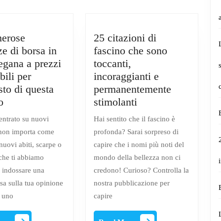
erose
25 citazioni di
e di borsa in
fascino che sono
egana a prezzi
toccanti,
bili per
incoraggianti e
sto di questa
permanentemente
Le
25
o
stimolanti
numerose
citazioni
centrato su nuovi
Hai sentito che il fascino è
tendenze
di
non importa come
profonda? Sarai sorpreso di
di
fascino
uovi abiti, scarpe o
capire che i nomi più noti del
borsa
che
 che ti abbiamo
mondo della bellezza non ci
in
sono
, indossare una
credono! Curioso? Controlla la
pelle
toccanti,
sa sulla tua opinione
nostra pubblicazione per
vegana
incoraggianti
a uno
capire
a
e
prezzi
permanentemente
Read
Read