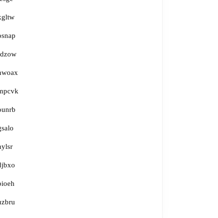
kgltw
osnap
rdzow
hwoax
mpcvk
ounrb
gsalo
hylsr
djbxo
bioeh
uzbru