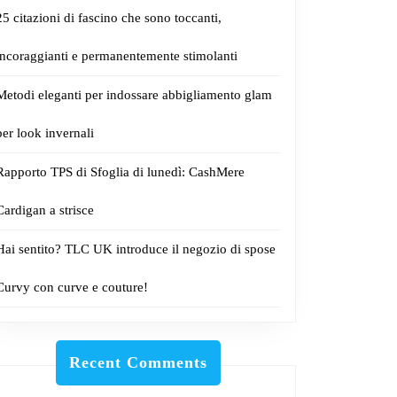
25 citazioni di fascino che sono toccanti,
incoraggianti e permanentemente stimolanti
Metodi eleganti per indossare abbigliamento glam
per look invernali
Rapporto TPS di Sfoglia di lunedì: CashMere
Cardigan a strisce
Hai sentito? TLC UK introduce il negozio di spose
Curvy con curve e couture!
Recent Comments