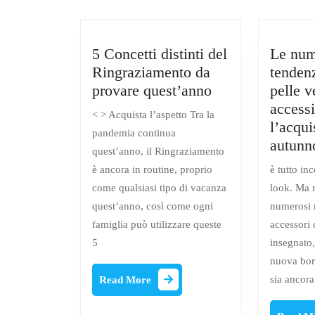
5 Concetti distinti del
Le num
Ringraziamento da
tendenz
5
provare quest’anno
pelle v
Concetti
accessi
< > Acquista l’aspetto Tra la
distinti
l’acqui
pandemia continua
del
autunn
quest’anno, il Ringraziamento
Ringraziamento
è ancora in routine, proprio
è tutto in
da
come qualsiasi tipo di vacanza
look. Ma 
provare
quest’anno, così come ogni
numerosi n
quest’anno
famiglia può utilizzare queste
accessori
5
insegnato
nuova bor
Read
sia ancor
Read More
More