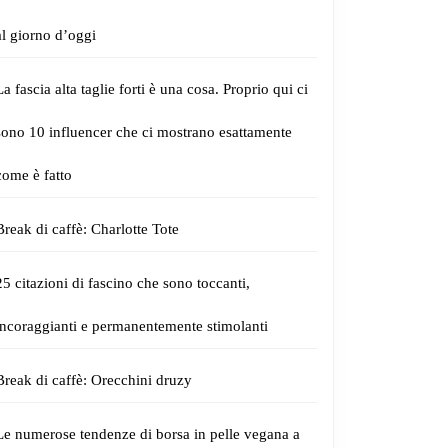
al giorno d’oggi
La fascia alta taglie forti è una cosa. Proprio qui ci
sono 10 influencer che ci mostrano esattamente
come è fatto
Break di caffè: Charlotte Tote
25 citazioni di fascino che sono toccanti,
incoraggianti e permanentemente stimolanti
Break di caffè: Orecchini druzy
Le numerose tendenze di borsa in pelle vegana a