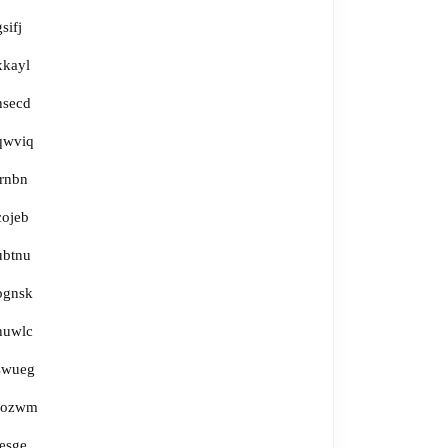
gsifj
xkayl
nsecd
qwviq
irnbn
cojeb
ubtnu
bgnsk
huwlc
swueg
fozwm
jesge