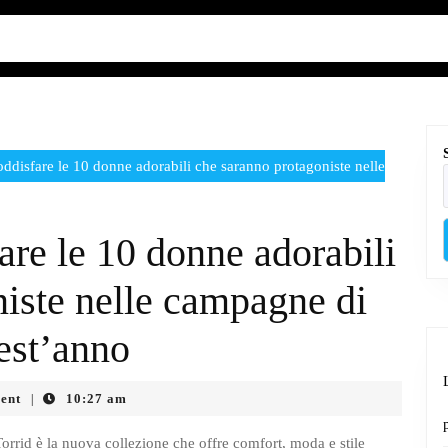
ddisfare le 10 donne adorabili che saranno protagoniste nelle
are le 10 donne adorabili
iste nelle campagne di
est’anno
ent
10:27 am
|
i Torrid è la nuova collezione che offre comfort, moda e stile