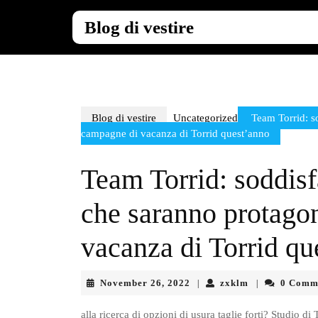
Skip
to
Blog di vestire
content
Skip
to
content
Blog di vestire
Uncategorized
Team Torrid: so
campagne di vacanza di Torrid quest’anno
Team Torrid: soddisf
che saranno protagon
vacanza di Torrid qu
November
zxklm
November 26, 2022
zxklm
0 Comm
|
|
26,
2022
alla ricerca di opzioni di usura taglie forti? Studio d